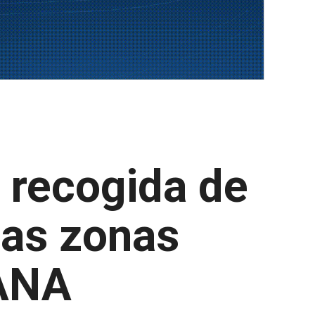
a recogida de
 las zonas
DANA