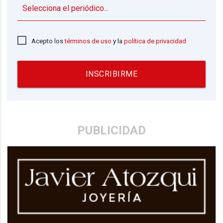
▼
Acepto los
términos de uso
y la
política de privacidad
INSCRIBIRME
PUBLICIDAD