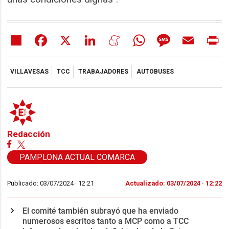
Share
Facebook
X
LinkedIn
Meneame
WhatsApp
Message
Email
Pr
VILLAVESAS
TCC
TRABAJADORES
AUTOBUSES
Redacción
PAMPLONA ACTUAL COMARCA
Publicado: 03/07/2024 ·
12:21
Actualizado: 03/07/2024 · 12:22
El comité también subrayó que ha enviado
numerosos escritos tanto a MCP como a TCC