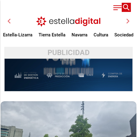
chevron_left
chevron_right
Estella-Lizarra
Tierra Estella
Navarra
Cultura
Sociedad
PUBLICIDAD