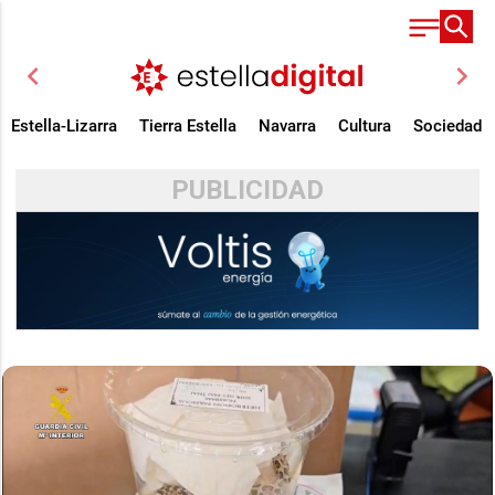
chevron_left
chevron_right
Estella-Lizarra
Tierra Estella
Navarra
Cultura
Sociedad
PUBLICIDAD