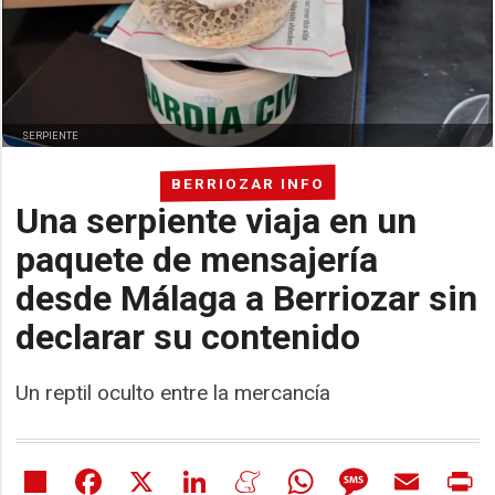
SERPIENTE
BERRIOZAR INFO
Una serpiente viaja en un
paquete de mensajería
desde Málaga a Berriozar sin
declarar su contenido
Un reptil oculto entre la mercancía
Share
Facebook
X
LinkedIn
Meneame
WhatsApp
Message
Email
Pr