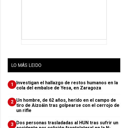
LO
MÁS LEIDO
Investigan el hallazgo de restos humanos en la
1
cola del embalse de Yesa, en Zaragoza
Un hombre, de 62 años, herido en el campo de
2
tiro de Aizoáin tras golpearse con el cerrojo de
un rifle
​Dos personas trasladadas al HUN tras sufrir un
3
accidente por colisión frontolateral en la N-