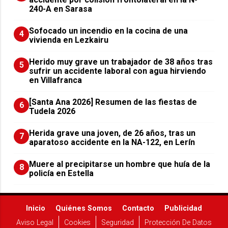
240-A en Sarasa
Sofocado un incendio en la cocina de una
4
vivienda en Lezkairu
Herido muy grave un trabajador de 38 años tras
5
sufrir un accidente laboral con agua hirviendo
en Villafranca
[Santa Ana 2026] Resumen de las fiestas de
6
Tudela 2026
Herida grave una joven, de 26 años, tras un
7
aparatoso accidente en la NA-122, en Lerín
Muere al precipitarse un hombre que huía de la
8
policía en Estella
Inicio
Quiénes Somos
Contacto
Publicidad
Aviso Legal
Cookies
Seguridad
Protección De Datos