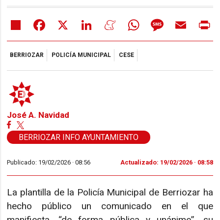
Share
Facebook
X
LinkedIn
Meneame
WhatsApp
Message
Email
Pr
BERRIOZAR
POLICÍA MUNICIPAL
CESE
José A. Navidad
BERRIOZAR INFO AYUNTAMIENTO
Publicado: 19/02/2026 ·
08:56
Actualizado: 19/02/2026 · 08:58
La plantilla de la Policía Municipal de Berriozar ha
hecho público un comunicado en el que
manifiesta, “de forma pública y unánime”, su