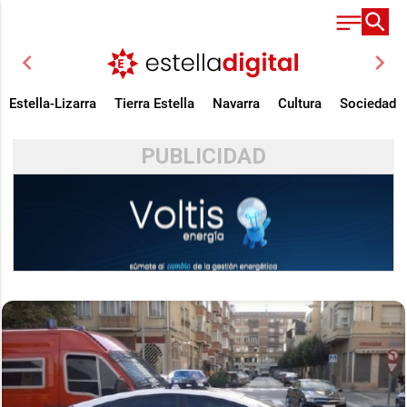
chevron_left
chevron_right
Estella-Lizarra
Tierra Estella
Navarra
Cultura
Sociedad
PUBLICIDAD