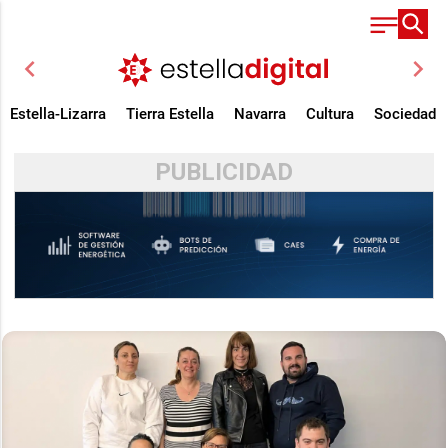
chevron_left
chevron_right
Estella-Lizarra
Tierra Estella
Navarra
Cultura
Sociedad
PUBLICIDAD