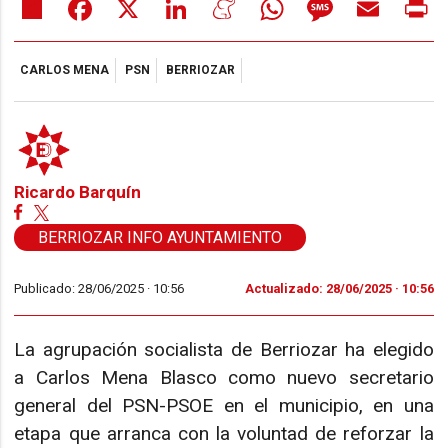
Share
Facebook
X
LinkedIn
Meneame
WhatsApp
Message
Email
Pr
CARLOS MENA
PSN
BERRIOZAR
Ricardo Barquín
BERRIOZAR INFO AYUNTAMIENTO
Publicado: 28/06/2025 ·
10:56
Actualizado: 28/06/2025 · 10:56
La agrupación socialista de Berriozar ha elegido
a Carlos Mena Blasco como nuevo secretario
general del PSN-PSOE en el municipio, en una
etapa que arranca con la voluntad de reforzar la