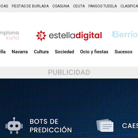
COAS
FIESTAS DE BURLADA
OSASUNA
CEUTA
FANGOS TUDELA
CLASIFIC
lla
Navarra
Cultura
Sociedad
Ocio y fiestas
Sucesos
PUBLICIDAD