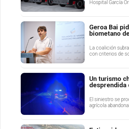
Hospital García Or
Geroa Bai pid
biometano de
La coalición subra
con criterios de s
Un turismo c
desprendida 
El siniestro se pr
agrícola abandonab