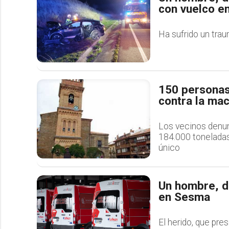
con vuelco e
Ha sufrido un trau
150 personas
contra la ma
Los vecinos denun
184.000 toneladas
único
Un hombre, de
en Sesma
El herido, que pre