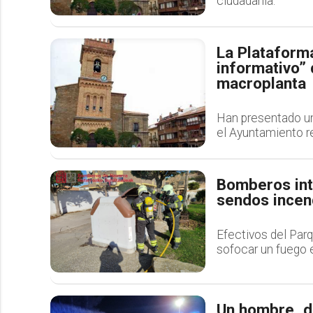
ciudadanía.
La Plataform
informativo”
macroplanta
Han presentado un
el Ayuntamiento r
Bomberos int
sendos incen
Efectivos del Par
sofocar un fuego e
Un hombre, de