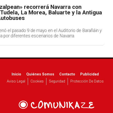
tzalpean» recorrerá Navarra con
Tudela, La Morea, Baluarte y la Antigua
Autobuses
enó el pasado 9 de mayo en el Auditorio de Barañáin y
ira por diferentes escenarios de Navarra.
Inicio
Quiénes Somos
Contacto
Publicidad
Aviso Legal
Cookies
Seguridad
Protección De Datos