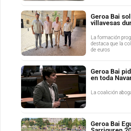
Geroa Bai sol
villavesas du
La formación prog
destaca que la col
de euros
Geroa Bai pid
en toda Navar
La coalición abo
Geroa Bai Egu
Sarriguren 20