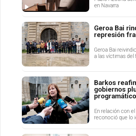
en Navarra
Geroa Bai rin
represión fra
Geroa Bai reivind
a las víctimas del
Barkos reafi
gobiernos plu
programátic
En relación con el
reconoció que lo i