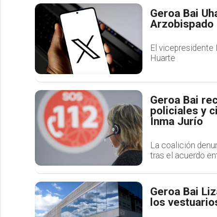
Geroa Bai Uha
Arzobispado l
El vicepresidente
Huarte
Geroa Bai re
policiales y 
Inma Jurío
La coalición denu
tras el acuerdo ent
Geroa Bai Liz
los vestuario