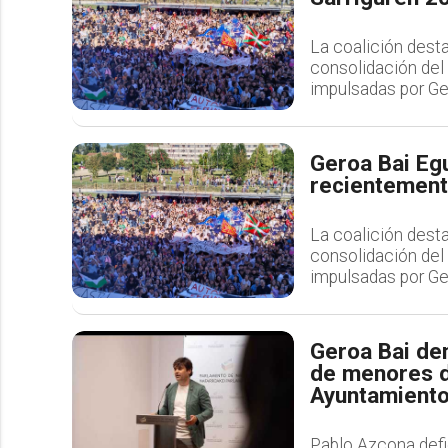
La coalición desta
consolidación del i
impulsadas por Ge
Geroa Bai Egu
recientemente
La coalición desta
consolidación del i
impulsadas por Ge
Geroa Bai den
de menores d
Ayuntamient
Pablo Azcona defi