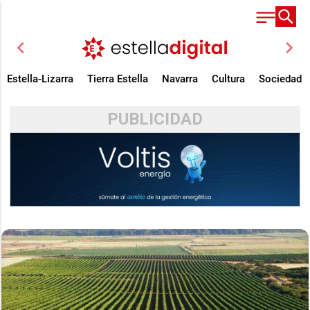
chevron_left
chevron_right
Estella-Lizarra
Tierra Estella
Navarra
Cultura
Sociedad
PUBLICIDAD