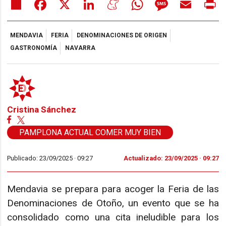
Share
Facebook
X
LinkedIn
Meneame
WhatsApp
Message
Email
Pr
MENDAVIA
FERIA
DENOMINACIONES DE ORIGEN
GASTRONOMÍA
NAVARRA
Cristina Sánchez
PAMPLONA ACTUAL COMER MUY BIEN
Publicado: 23/09/2025 ·
09:27
Actualizado: 23/09/2025 · 09:27
Mendavia se prepara para acoger la Feria de las
Denominaciones de Otoño, un evento que se ha
consolidado como una cita ineludible para los