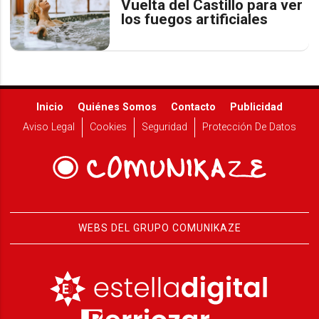
Vuelta del Castillo para ver
los fuegos artificiales
Inicio
Quiénes Somos
Contacto
Publicidad
Aviso Legal
Cookies
Seguridad
Protección De Datos
WEBS DEL GRUPO COMUNIKAZE