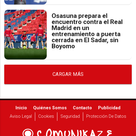
Osasuna prepara el
encuentro contra el Real
Madrid en un
entrenamiento a puerta
cerrada en El Sadar, sin
Boyomo
CARGAR MÁS
Inicio
Quiénes Somos
Contacto
Publicidad
Aviso Legal
Cookies
Seguridad
Protección De Datos